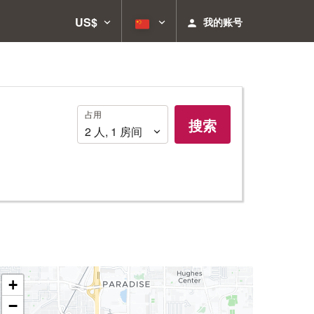
US$
我的账号
占
占用
搜索
用
2
人
,
1
房间
+
−