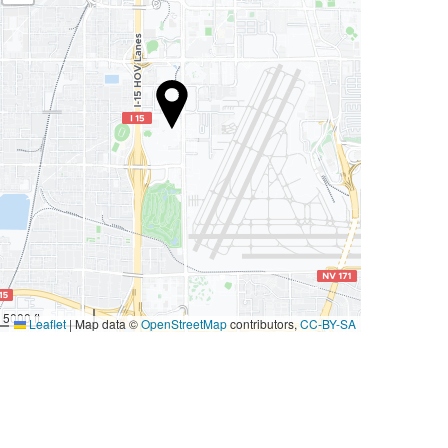
5000 ft
Leaflet
|
Map data ©
OpenStreetMap
contributors,
CC-BY-SA