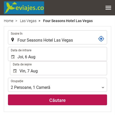
Home
Las Vegas
Four Seasons Hotel Las Vegas
.
Sosire în
.
Data de intrare
Data de ieșire
Ocupație
Ocupație
2
Persoane
,
1
Cameră
Căutare