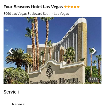
Four Seasons Hotel Las Vegas
3960 Las Vegas Boulevard South - Las Vegas
Anterioară
Urmă
1
/ 25
Servicii
General