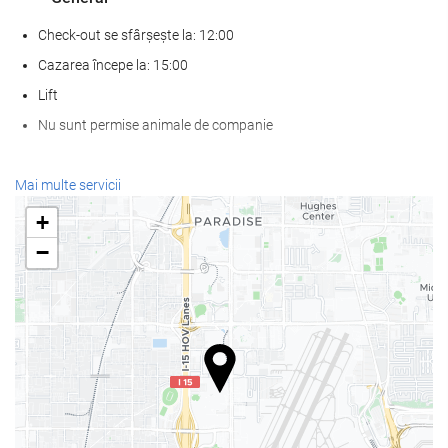
Check-out se sfârșește la: 12:00
Cazarea începe la: 15:00
Lift
Nu sunt permise animale de companie
Mâncare și băuturi
Mai multe servicii
Restaurant à la carte
+
Bar
−
cafenea la proprietate
SPA
Spa
baie turcească/baie de aburi
Sală de fitness