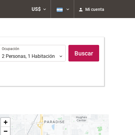
US$
Mi cuenta
Ocupación
Ocupación
Buscar
2
Personas
,
1
Habitación
+
−