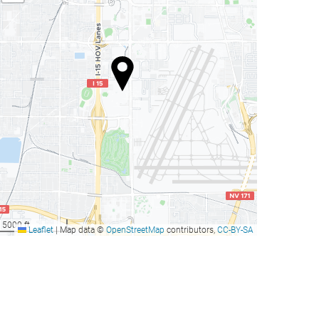
5000 ft
Leaflet
|
Map data ©
OpenStreetMap
contributors,
CC-BY-SA