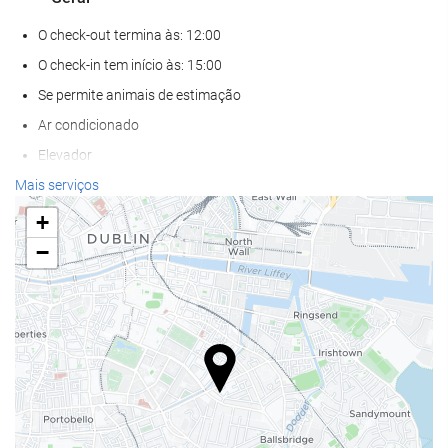
O check-out termina às: 12:00
O check-in tem início às: 15:00
Se permite animais de estimação
Ar condicionado
Elevador
Acesso para deficientes fisicos
Mais serviços
Quartos para não fumantes
+
Zona de fumadores
−
Serviços de receção
Depósito de bagagens
Cofre forte
Câmbio de divisas
Balcão de turismo