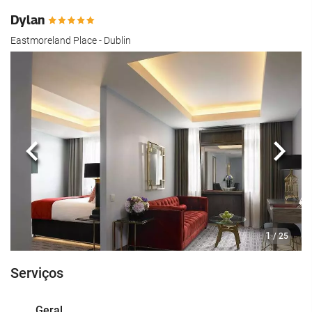
Dylan
Eastmoreland Place - Dublin
Anterior
Segui
1
/ 25
Serviços
Geral