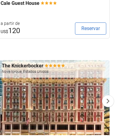
Cale Guest House
Anant
a partir de
a partir
Reservar
120
2
US$
US$
The Knickerbocker
Four 
Nova Iorque, Estados Unidos
Las Veg