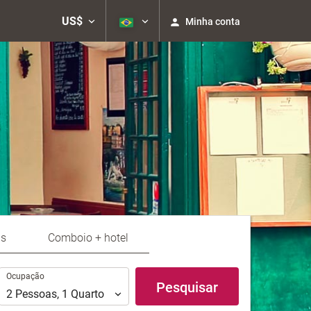
US$
Minha conta
ns
Comboio + hotel
Ocupação
Ocupação
Pesquisar
2
Pessoas
,
1
Quarto